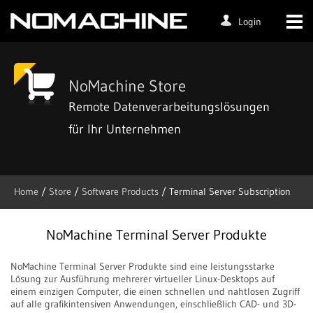
Login
NoMachine Store
Remote Datenverarbeitungslösungen
für Ihr Unternehmen
Home
/
Store
/
Software Products
/
Terminal Server Subscription
NoMachine Terminal Server Produkte
NoMachine Terminal Server Produkte sind eine leistungsstarke
Lösung zur Ausführung mehrerer virtueller Linux-Desktops auf
einem einzigen Computer, die einen schnellen und nahtlosen Zugriff
auf alle grafikintensiven Anwendungen, einschließlich CAD- und 3D-