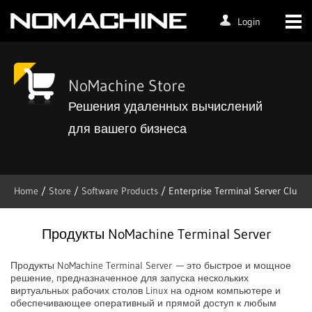
Login
NoMachine Store
Решения удаленных вычислений
для вашего бизнеса
Home
/
Store
/
Software Products
/
Enterprise Terminal Server Cluste
Продукты NoMachine Terminal Server
Продукты NoMachine Terminal Server — это быстрое и мощное
решение, предназначенное для запуска нескольких
виртуальных рабочих столов Linux на одном компьютере и
обеспечивающее оперативный и прямой доступ к любым